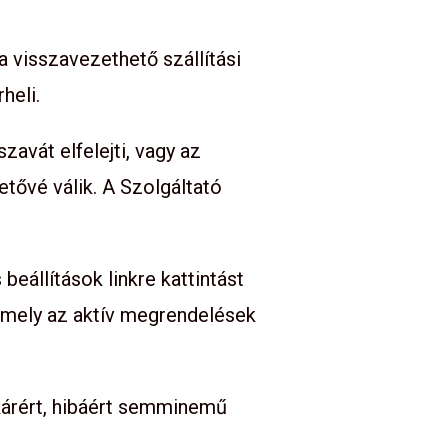
a visszavezethető szállítási
heli.
zavát elfelejti, vagy az
tővé válik. A Szolgáltató
eállítások linkre kattintást
mely az aktív megrendelések
 kárért, hibáért semminemű