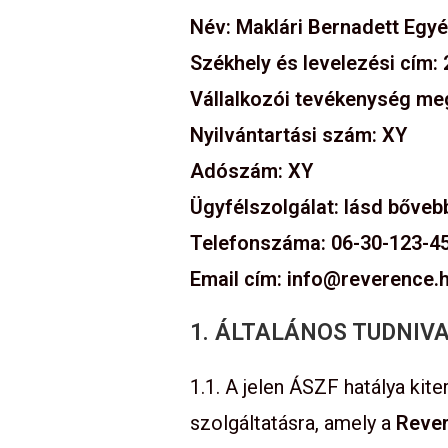
Név:
Maklári Bernadett Egyé
Székhely és levelezési cím: 
Vállalkozói tevékenység me
Nyilvántartási szám: XY
Adószám: XY
Ügyfélszolgálat: lásd bőveb
Telefonszáma: 06-30-123-4
Email cím: info@reverence.
1. ÁLTALÁNOS TUDNIV
1.1. A jelen ÁSZF hatálya kit
szolgáltatásra, amely a
Reve