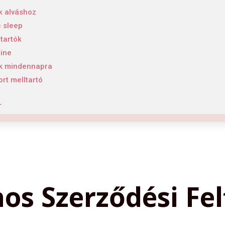
k alváshoz
 sleep
tartók
line
ók mindennapra
rt melltartó
T
nos Szerződési Fel