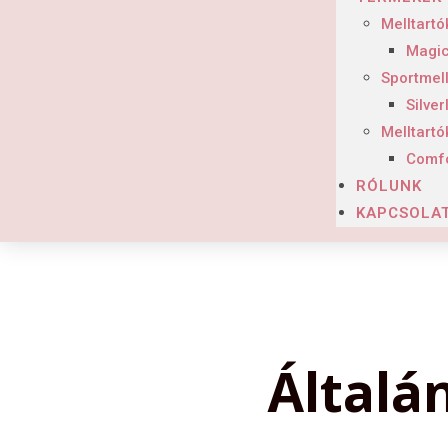
Melltartó
Magic
Sportmell
Silver
Melltart
Comfo
RÓLUNK
KAPCSOLA
Általá