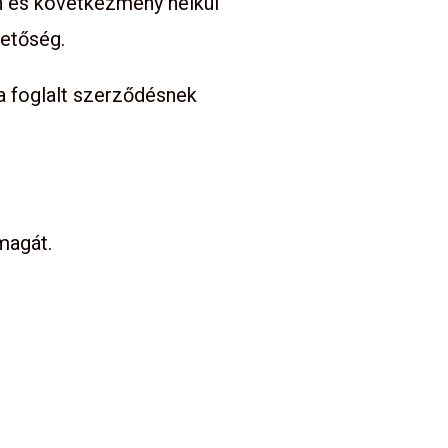
n és következmény nélkül
hetőség.
a foglalt szerződésnek
magát.