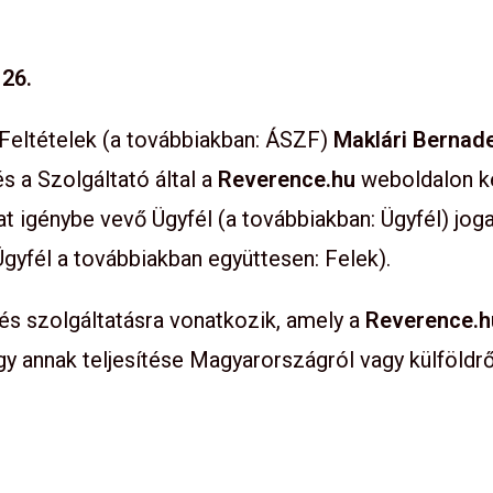
26.
 Feltételek (a továbbiakban: ÁSZF)
Maklári Bernade
és a Szolgáltató által a
Reverence.hu
weboldalon ke
t igénybe vevő Ügyfél (a továbbiakban: Ügyfél) joga
Ügyfél a továbbiakban együttesen: Felek).
és szolgáltatásra vonatkozik, amely a
Reverence.h
ogy annak teljesítése Magyarországról vagy külföldrő
.