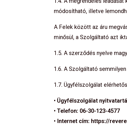
1.4. A megrendelés leadását 
módosítható, illetve lemondha
A Felek között az áru megvás
minősül, a Szolgáltató azt ikta
1.5. A szerződés nyelve magy
1.6. A Szolgáltató semmilyen
1.7. Ügyfélszolgálat elérhető
• Ügyfélszolgálat nyitvatartá
• Telefon: 06-30-123-4577
• Internet cím: https://rever