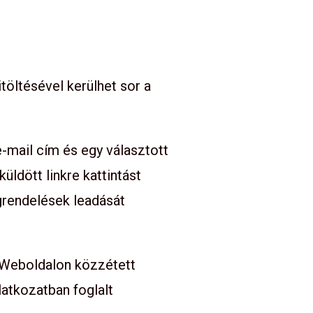
itöltésével kerülhet sor a
-mail cím és egy választott
ldött linkre kattintást
grendelések leadását
 a Weboldalon közzétett
latkozatban foglalt