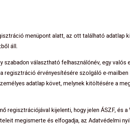
isztráció menüpont alatt, az ott található adatlap k
ből áll.
y szabadon választható felhasználónév, egy valós e
 regisztráció érvényesítésére szolgáló e-mailben kü
személyes adatlap követ, melynek kitöltésére a me
ő regisztrációjával kijelenti, hogy jelen ÁSZF, és
teleit megismerte és elfogadja, az Adatvédelmi nyi