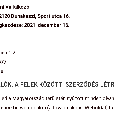
ni Vállalkozó
2120 Dunakeszi, Sport utca 16.
gkezdése: 2021. december 16.
ben 1.7
577
hu
ALÓK, A FELEK KÖZÖTTI SZERZŐDÉS LÉT
erjed a Magyarország területén nyújtott minden oly
rence.hu
weboldalon (a továbbiakban: Weboldal) tal